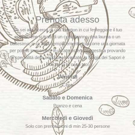
Prenota adesso
Se sei alla ricerca di una location in cui festeggiare il tuo
evento, che si tratti di un compleanno, una laurea o un
battesimo, o se vuoi semplicemente trascorre una giornata
per poterti immergere in un’atmosfera suggestiva provando
le specialità della tradizione rivisitate, la Magia dei Sapori è
ciò che fa al caso tuo!
Venerdì
Cena
Sabato e Domenica
Pranzo e cena
Mercoledì e Giovedì
Solo con prenotazioni di min 25-30 persone