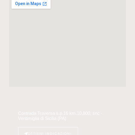
Contrada Traversa s.p.16 km.10,800, snc -
Ventimiglia di Sicilia (PA)
OTTIENI INDICAZIONI